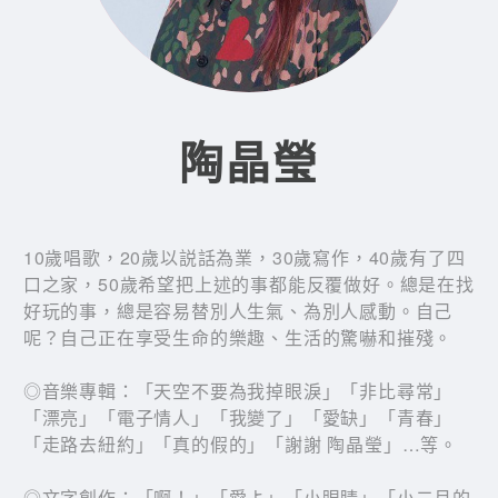
陶晶瑩
10歲唱歌，20歲以説話為業，30歲寫作，40歲有了四
口之家，50歲希望把上述的事都能反覆做好。總是在找
好玩的事，總是容易替別人生氣、為別人感動。自己
呢？自己正在享受生命的樂趣、生活的驚嚇和摧殘。
◎音樂專輯：「天空不要為我掉眼淚」「非比尋常」
「漂亮」「電子情人」「我變了」「愛缺」「青春」
「走路去紐約」「真的假的」「謝謝 陶晶瑩」…等。
◎文字創作：「啊！」「愛よ」「小眼睛」「小二月的