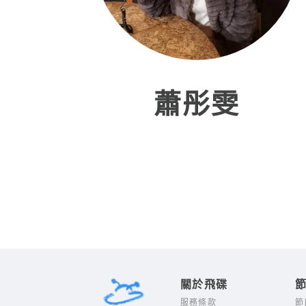
蕭彤雯
關於飛碟
服務條款
節