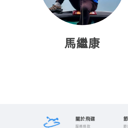
馬繼康
關於飛碟
服務條款
節