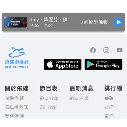
Amy、蘇麗芬、陳彥蓉
財經關鍵晚報
16:00 - 17:00
關於飛碟
節目表
最新消息
排行榜
服務條款
節目介紹
節目消息
華語
隱私權政策
DJ 介紹
西洋
業務洽詢
東洋
© 2020 UFO NETWORK.