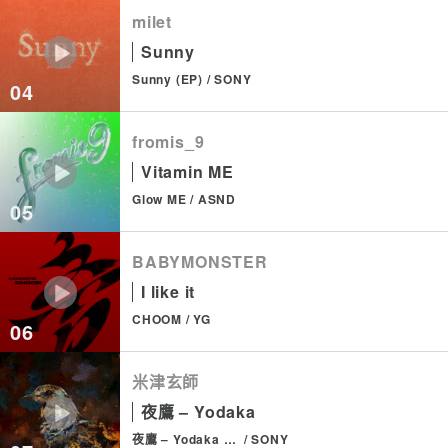
milet
Sunny
Sunny (EP)
SONY
04
fromis_9
Vitamin ME
Glow ME
ASND
05
BABYMONSTER
I like it
CHOOM
YG
06
米津玄師
夜鷹 – Yodaka
夜鷹 – Yodaka (EP)
SONY