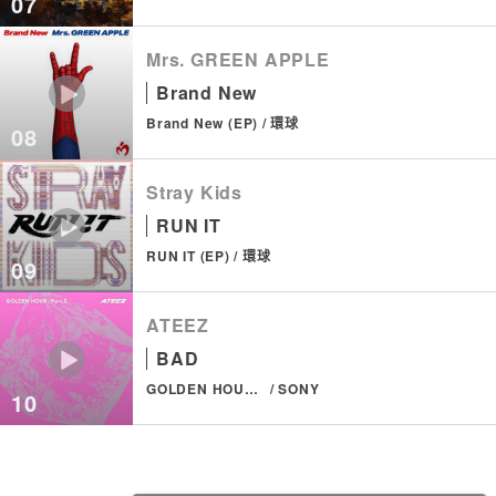
07
Mrs. GREEN APPLE
Brand New
Brand New (EP)
環球
08
Stray Kids
RUN IT
RUN IT (EP)
環球
09
ATEEZ
BAD
GOLDEN HOUR : Part.5
SONY
10