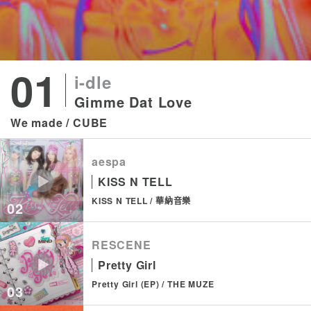
01
i-dle
Gimme Dat Love
We made
CUBE
aespa
KISS N TELL
KISS N TELL
華納音樂
02
RESCENE
Pretty Girl
Pretty Girl (EP)
THE MUZE
03