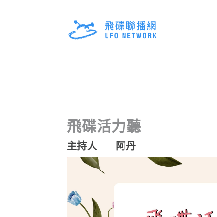
飛碟活力聽
主持人
阿丹